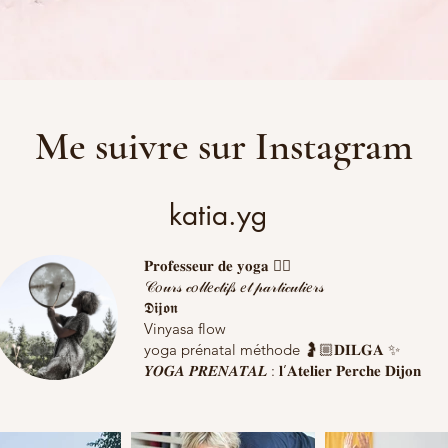
Me suivre sur Instagram
katia.yg
𝐏𝐫𝐨𝐟𝐞𝐬𝐬𝐞𝐮𝐫 𝐝𝐞 𝐲𝐨𝐠𝐚 🧘‍♀️
𝒞𝑜𝓊𝓇𝓈 𝒸𝑜𝓁𝓁𝑒𝒸𝓉𝒾𝒻𝓈 𝑒𝓉 𝓅𝒶𝓇𝓉𝒾𝒸𝓊𝓁𝒾𝑒𝓇𝓈
𝕯𝖎𝖏𝖔𝖓
Vinyasa flow
yoga prénatal méthode 🤰🏼𝐃𝐈𝐋𝐆𝐀 ✨
𝒀𝑶𝑮𝑨 𝑷𝑹𝑬𝑵𝑨𝑻𝑨𝑳 : 𝐥’𝐀𝐭𝐞𝐥𝐢𝐞𝐫 𝐏𝐞𝐫𝐜𝐡𝐞 𝐃𝐢𝐣𝐨𝐧