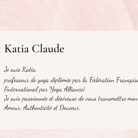
Katia Claude
Je suis Katia,
professeur de yoga diplômée par la Fédération Française
l'international par Yoga Alliance)
Je suis passionnée et désireuse de vous transmettre mo
Amour,
Authenticité et Douceur.