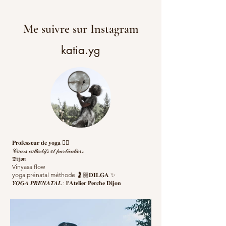
Me suivre sur Instagram
katia.yg
𝐏𝐫𝐨𝐟𝐞𝐬𝐬𝐞𝐮𝐫 𝐝𝐞 𝐲𝐨𝐠𝐚 🧘‍♀️
𝒞𝑜𝓊𝓇𝓈 𝒸𝑜𝓁𝓁𝑒𝒸𝓉𝒾𝒻𝓈 𝑒𝓉 𝓅𝒶𝓇𝓉𝒾𝒸𝓊𝓁𝒾𝑒𝓇𝓈
𝕯𝖎𝖏𝖔𝖓
Vinyasa flow
yoga prénatal méthode 🤰🏼𝐃𝐈𝐋𝐆𝐀 ✨
𝒀𝑶𝑮𝑨 𝑷𝑹𝑬𝑵𝑨𝑻𝑨𝑳 : 𝐥’𝐀𝐭𝐞𝐥𝐢𝐞𝐫 𝐏𝐞𝐫𝐜𝐡𝐞 𝐃𝐢𝐣𝐨𝐧