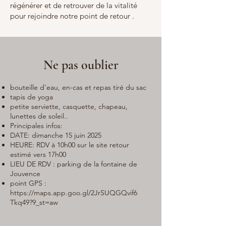
régénérer et de retrouver de la vitalité
pour rejoindre notre point de retour .
Ne pas oublier
bouteille d'eau, en-cas et repas tiré du sac
tapis de yoga
petite serviette, casquette, chapeau,
lunettes de soleil..
Principales infos:
DATE: dimanche 15 juin 2025
HEURE: RDV à 10h00 sur le site retour
estimé vers 17h00
LIEU DE RDV : parking de la fontaine de
Jouvence
point GPS :
https://maps.app.goo.gl/2JrSUQGQvif6
Tkq49?9_st=aw